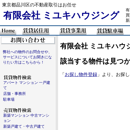
東京都品川区の不動産取引はお任せ
有
有限会社 ミユキハウジング
買
新
有限会社 ミユキハウ
弊社への物件のお問合せや、
サービスについてお聞きにな
該当する物件は見つ
りたい方はこちらから！
「
お探し物件登録
」より、お探し
アパート マンション 一戸建
て
店舗・事務所
駐車場
新築マンション 中古マンシ
ョン
新築戸建て・中古戸建て